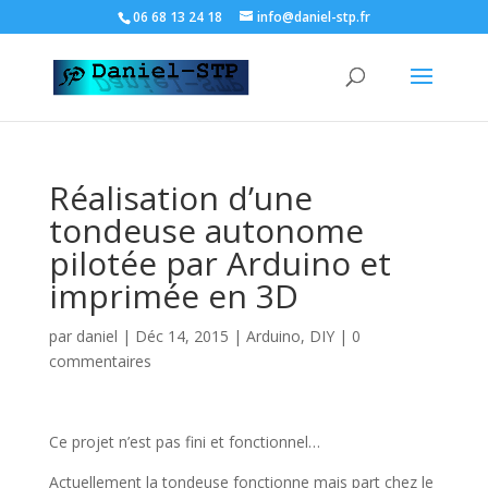
06 68 13 24 18
info@daniel-stp.fr
Réalisation d’une
tondeuse autonome
pilotée par Arduino et
imprimée en 3D
par
daniel
|
Déc 14, 2015
|
Arduino
,
DIY
|
0
commentaires
Ce projet n’est pas fini et fonctionnel…
Actuellement la tondeuse fonctionne mais part chez le