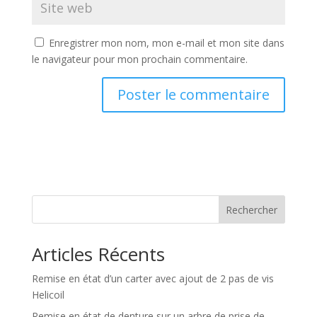
Enregistrer mon nom, mon e-mail et mon site dans
le navigateur pour mon prochain commentaire.
A
l
t
e
r
n
Rechercher
a
t
Articles Récents
i
v
Remise en état d’un carter avec ajout de 2 pas de vis
e
Helicoil
:
Remise en état de denture sur un arbre de prise de