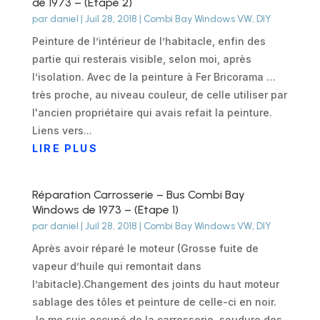
de 1973 – (Etape 2)
par
daniel
|
Juil 28, 2018
|
Combi Bay Windows VW
,
DIY
Peinture de l’intérieur de l’habitacle, enfin des
partie qui resterais visible, selon moi, après
l’isolation. Avec de la peinture à Fer Bricorama …
très proche, au niveau couleur, de celle utiliser par
l'ancien propriétaire qui avais refait la peinture.
Liens vers...
LIRE PLUS
Réparation Carrosserie – Bus Combi Bay
Windows de 1973 – (Etape 1)
par
daniel
|
Juil 28, 2018
|
Combi Bay Windows VW
,
DIY
Après avoir réparé le moteur (Grosse fuite de
vapeur d’huile qui remontait dans
l’abitacle).Changement des joints du haut moteur
sablage des tôles et peinture de celle-ci en noir.
Je me suis occupé de la carrosserie, soudure des