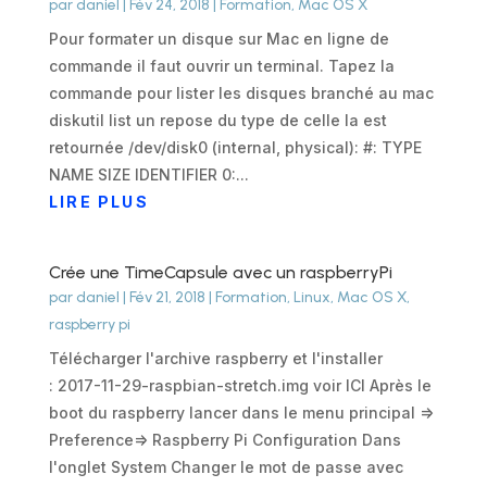
par
daniel
|
Fév 24, 2018
|
Formation
,
Mac OS X
Pour formater un disque sur Mac en ligne de
commande il faut ouvrir un terminal. Tapez la
commande pour lister les disques branché au mac
diskutil list un repose du type de celle la est
retournée /dev/disk0 (internal, physical): #: TYPE
NAME SIZE IDENTIFIER 0:...
LIRE PLUS
Crée une TimeCapsule avec un raspberryPi
par
daniel
|
Fév 21, 2018
|
Formation
,
Linux
,
Mac OS X
,
raspberry pi
Télécharger l'archive raspberry et l'installer
: 2017-11-29-raspbian-stretch.img voir ICI Après le
boot du raspberry lancer dans le menu principal =>
Preference=> Raspberry Pi Configuration Dans
l'onglet System Changer le mot de passe avec