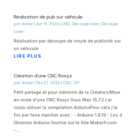
Réalisation de pub sur véhicule
par
daniel
|
Avr 14, 2026
|
CNC
,
Découpe laser
,
Découpe
Laser
Réalisation par découpe de vinyle de publicité sur
un véhicule
LIRE PLUS
Création d’une CNC Roxyz
par
daniel
|
Fév 27, 2026
|
CNC
,
DIY
Petit partage et pour mémoire de la Création/Mise
en route d'une CNC Roxyz Sous Mac 15.7.2 j'ai
voulu utiliser la compilation ArduinoPour cela j'ai
fini par faire marcher avec : - Arduino 1.8.19 - Les 4
librairies Arduino fournie sur le Site Makerfr.com
-...