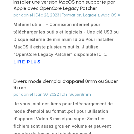
Installer une version MacOS non supporté par
Apple avec OpenCore Legacy Patcher
par
daniel
|
Déc 23, 2023
|
Formation
,
Logiciels
,
Mac OS X
Matériel utile : - Connexion internet pour
télécharger les outils et logiciels - Une clé USB ou
Disque externe de minimum 16 Go Pour installer
MacOS il existe plusieurs outils. J'utilise
"OpenCore Legacy Patcher" disponible ICI :...
LIRE PLUS
Divers mode d’emploi d’appareil 8mm ou Super
8 mm
par
daniel
|
Jan 30, 2022
|
DIY
,
Super8mm
Je vous joint des liens pour téléchargement de
mode d'emploi au format .pdf pour utilisation
d'appareil Video 8 mm et/ou super 8mm Les
fichiers sont assez gros en volume et peuvent
prendre du temps en telechargement.