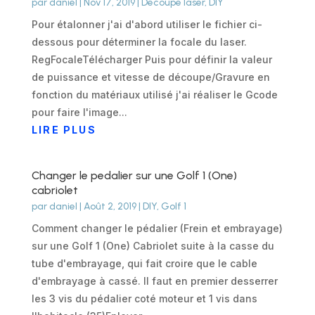
par
daniel
|
Nov 17, 2019
|
Découpe laser
,
DIY
Pour étalonner j'ai d'abord utiliser le fichier ci-
dessous pour déterminer la focale du laser.
RegFocaleTélécharger Puis pour définir la valeur
de puissance et vitesse de découpe/Gravure en
fonction du matériaux utilisé j'ai réaliser le Gcode
pour faire l'image...
LIRE PLUS
Changer le pedalier sur une Golf 1 (One)
cabriolet
par
daniel
|
Août 2, 2019
|
DIY
,
Golf 1
Comment changer le pédalier (Frein et embrayage)
sur une Golf 1 (One) Cabriolet suite à la casse du
tube d'embrayage, qui fait croire que le cable
d'embrayage à cassé. Il faut en premier desserrer
les 3 vis du pédalier coté moteur et 1 vis dans