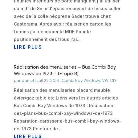
Pour les intérieurs de porte manquant j'ai utiliser
du mdf de 3mm d'épais recouvert de tissus coller
avec de la colle néoprène Sader trouvé chez
Castorama. Après avoir réaliser en carton les
formes j'ai découper le MDF.Pour le
positionnement des trous j'ai...
LIRE PLUS
Réalisation des menuiseries – Bus Combi Bay
Windows de 1973 – (Etape 8)
par
daniel
|
Juil 29, 2018
|
Combi Bay Windows VW
,
DIY
Réalisation des menuiseries placard meuble
évier/gaz table etc Liens vers les autres articles
Bus Combi Bay Windows de 1973 : Réalisation-
des-plans-bus-combi-bay-windows-de-1973
Reparation-carosserie-bus-combi-bay-windows-
de-1973 Peinture de...
LIRE PLUS