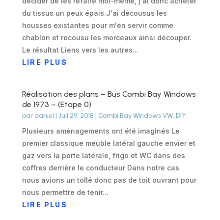
décider de les refaire moi-même, j'ai donc acheter
du tissus un peux épais.J'ai décousus les
housses existantes pour m'en servir comme
chablon et recousu les morceaux ainsi découper.
Le résultat Liens vers les autres...
LIRE PLUS
Réalisation des plans – Bus Combi Bay Windows
de 1973 – (Etape 0)
par
daniel
|
Juil 29, 2018
|
Combi Bay Windows VW
,
DIY
Plusieurs aménagements ont été imaginés Le
premier classique meuble latéral gauche envier et
gaz vers la porte latérale, frigo et WC dans des
coffres derrière le conducteur Dans notre cas
nous avions un tollé donc pas de toit ouvrant pour
nous permettre de tenir...
LIRE PLUS