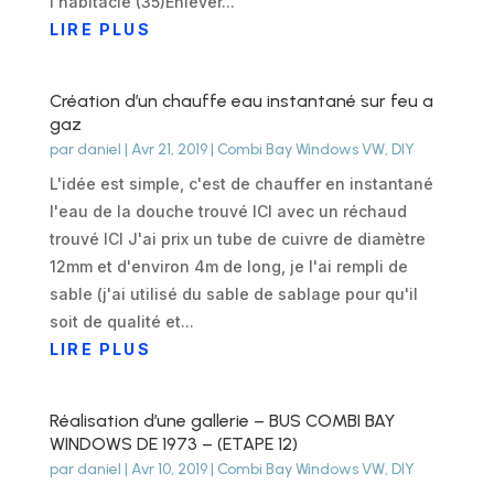
l'habitacle (35)Enlever...
LIRE PLUS
Création d’un chauffe eau instantané sur feu a
gaz
par
daniel
|
Avr 21, 2019
|
Combi Bay Windows VW
,
DIY
L'idée est simple, c'est de chauffer en instantané
l'eau de la douche trouvé ICI avec un réchaud
trouvé ICI J'ai prix un tube de cuivre de diamètre
12mm et d'environ 4m de long, je l'ai rempli de
sable (j'ai utilisé du sable de sablage pour qu'il
soit de qualité et...
LIRE PLUS
Réalisation d’une gallerie – BUS COMBI BAY
WINDOWS DE 1973 – (ETAPE 12)
par
daniel
|
Avr 10, 2019
|
Combi Bay Windows VW
,
DIY