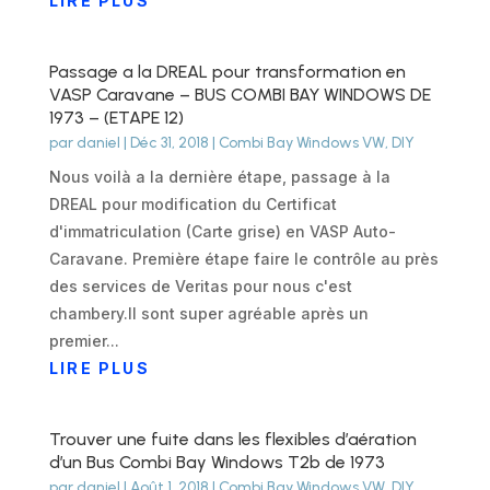
LIRE PLUS
Passage a la DREAL pour transformation en
VASP Caravane – BUS COMBI BAY WINDOWS DE
1973 – (ETAPE 12)
par
daniel
|
Déc 31, 2018
|
Combi Bay Windows VW
,
DIY
Nous voilà a la dernière étape, passage à la
DREAL pour modification du Certificat
d'immatriculation (Carte grise) en VASP Auto-
Caravane. Première étape faire le contrôle au près
des services de Veritas pour nous c'est
chambery.Il sont super agréable après un
premier...
LIRE PLUS
Trouver une fuite dans les flexibles d’aération
d’un Bus Combi Bay Windows T2b de 1973
par
daniel
|
Août 1, 2018
|
Combi Bay Windows VW
,
DIY