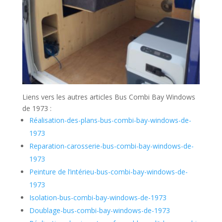
Liens vers les autres articles Bus Combi Bay Windows
de 1973 :
Réalisation
-des-plans-bus-combi-bay-windows-de-
1973
Reparation-carosserie-bus-combi-bay-windows-de-
1973
Peinture de l’intérieu-bus-combi-bay-windows-de-
1973
Isolation-bus-combi-bay-windows-de-1973
Doublage-bus-combi-bay-windows-de-1973