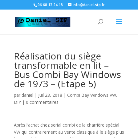
06 68 13 24 18
info@daniel-stp.fr
Réalisation du siège
transformable en lit –
Bus Combi Bay Windows
de 1973 – (Etape 5)
par
daniel
|
Juil 28, 2018
|
Combi Bay Windows VW
,
DIY
|
0 commentaires
Après l’achat chez serial combi de la charrière spécial
VW qui contrairement au vente classique à le siège plus