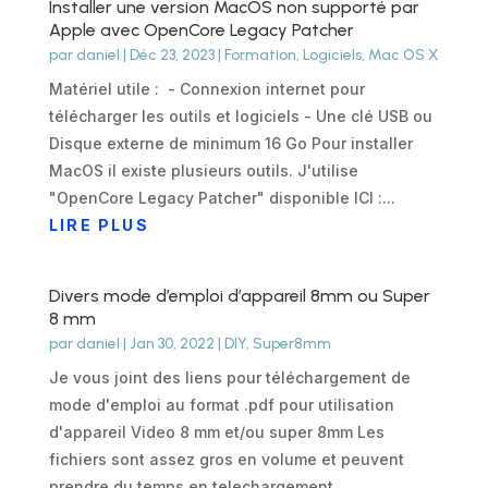
Installer une version MacOS non supporté par
Apple avec OpenCore Legacy Patcher
par
daniel
|
Déc 23, 2023
|
Formation
,
Logiciels
,
Mac OS X
Matériel utile : - Connexion internet pour
télécharger les outils et logiciels - Une clé USB ou
Disque externe de minimum 16 Go Pour installer
MacOS il existe plusieurs outils. J'utilise
"OpenCore Legacy Patcher" disponible ICI :...
LIRE PLUS
Divers mode d’emploi d’appareil 8mm ou Super
8 mm
par
daniel
|
Jan 30, 2022
|
DIY
,
Super8mm
Je vous joint des liens pour téléchargement de
mode d'emploi au format .pdf pour utilisation
d'appareil Video 8 mm et/ou super 8mm Les
fichiers sont assez gros en volume et peuvent
prendre du temps en telechargement.