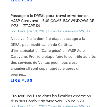
LIRE PLUS
Passage a la DREAL pour transformation en
VASP Caravane – BUS COMBI BAY WINDOWS DE
1973 – (ETAPE 12)
par
daniel
|
Déc 31, 2018
|
Combi Bay Windows VW
,
DIY
Nous voilà a la dernière étape, passage à la
DREAL pour modification du Certificat
d'immatriculation (Carte grise) en VASP Auto-
Caravane. Première étape faire le contrôle au près
des services de Veritas pour nous c'est
chambery.Il sont super agréable après un
premier...
LIRE PLUS
Trouver une fuite dans les flexibles d’aération
d’un Bus Combi Bay Windows T2b de 1973
par
daniel
|
Août 1, 2018
|
Combi Bay Windows VW
,
DIY