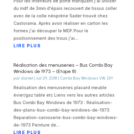
Pour les intérieurs de porte manquant j'ai utiliser
du mdf de 3mm d'épais recouvert de tissus coller
avec de la colle néoprène Sader trouvé chez
Castorama. Après avoir réaliser en carton les
formes j'ai découper le MDF.Pour le
positionnement des trous j'ai...
LIRE PLUS
Réalisation des menuiseries – Bus Combi Bay
Windows de 1973 – (Etape 8)
par
daniel
|
Juil 29, 2018
|
Combi Bay Windows VW
,
DIY
Réalisation des menuiseries placard meuble
évier/gaz table etc Liens vers les autres articles
Bus Combi Bay Windows de 1973 : Réalisation-
des-plans-bus-combi-bay-windows-de-1973
Reparation-carosserie-bus-combi-bay-windows-
de-1973 Peinture de...
LIRE PLUS