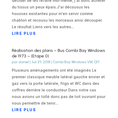
décider de les refaire moi-même, j'ai donc acheter
du tissus un peux épais.J'ai décousus les
housses existantes pour m'en servir comme
chablon et recousu les morceaux ainsi découper.
Le résultat Liens vers les autres...
LIRE PLUS
Réalisation des plans – Bus Combi Bay Windows
de 1973 – (Etape 0)
par
daniel
|
Juil 29, 2018
|
Combi Bay Windows VW
,
DIY
Plusieurs aménagements ont été imaginés Le
premier classique meuble latéral gauche envier et
gaz vers la porte latérale, frigo et WC dans des
coffres derrière le conducteur Dans notre cas
nous avions un tollé donc pas de toit ouvrant pour
nous permettre de tenir...
LIRE PLUS