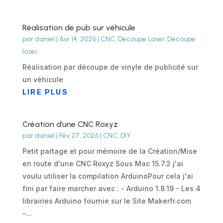
Réalisation de pub sur véhicule
par
daniel
|
Avr 14, 2026
|
CNC
,
Découpe Laser
,
Découpe
laser
Réalisation par découpe de vinyle de publicité sur
un véhicule
LIRE PLUS
Création d’une CNC Roxyz
par
daniel
|
Fév 27, 2026
|
CNC
,
DIY
Petit partage et pour mémoire de la Création/Mise
en route d'une CNC Roxyz Sous Mac 15.7.2 j'ai
voulu utiliser la compilation ArduinoPour cela j'ai
fini par faire marcher avec : - Arduino 1.8.19 - Les 4
librairies Arduino fournie sur le Site Makerfr.com
-...