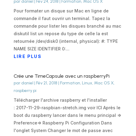
par
daniel
|
Fév 24, 2018
|
Formation
,
Mac OS X
Pour formater un disque sur Mac en ligne de
commande il faut ouvrir un terminal. Tapez la
commande pour lister les disques branché au mac
diskutil list un repose du type de celle la est
retournée /dev/disk0 (internal, physical): #: TYPE
NAME SIZE IDENTIFIER 0:...
LIRE PLUS
Crée une TimeCapsule avec un raspberryPi
par
daniel
|
Fév 21, 2018
|
Formation
,
Linux
,
Mac OS X
,
raspberry pi
Télécharger l'archive raspberry et l'installer
: 2017-11-29-raspbian-stretch.img voir ICI Après le
boot du raspberry lancer dans le menu principal =>
Preference=> Raspberry Pi Configuration Dans
l'onglet System Changer le mot de passe avec