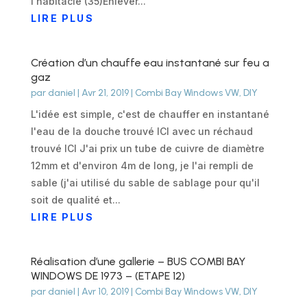
l'habitacle (35)Enlever...
LIRE PLUS
Création d’un chauffe eau instantané sur feu a
gaz
par
daniel
|
Avr 21, 2019
|
Combi Bay Windows VW
,
DIY
L'idée est simple, c'est de chauffer en instantané
l'eau de la douche trouvé ICI avec un réchaud
trouvé ICI J'ai prix un tube de cuivre de diamètre
12mm et d'environ 4m de long, je l'ai rempli de
sable (j'ai utilisé du sable de sablage pour qu'il
soit de qualité et...
LIRE PLUS
Réalisation d’une gallerie – BUS COMBI BAY
WINDOWS DE 1973 – (ETAPE 12)
par
daniel
|
Avr 10, 2019
|
Combi Bay Windows VW
,
DIY