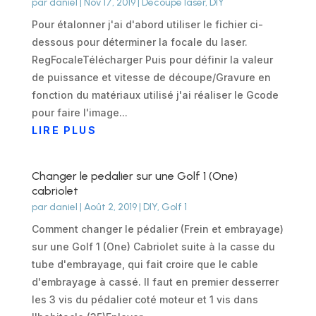
par
daniel
|
Nov 17, 2019
|
Découpe laser
,
DIY
Pour étalonner j'ai d'abord utiliser le fichier ci-
dessous pour déterminer la focale du laser.
RegFocaleTélécharger Puis pour définir la valeur
de puissance et vitesse de découpe/Gravure en
fonction du matériaux utilisé j'ai réaliser le Gcode
pour faire l'image...
LIRE PLUS
Changer le pedalier sur une Golf 1 (One)
cabriolet
par
daniel
|
Août 2, 2019
|
DIY
,
Golf 1
Comment changer le pédalier (Frein et embrayage)
sur une Golf 1 (One) Cabriolet suite à la casse du
tube d'embrayage, qui fait croire que le cable
d'embrayage à cassé. Il faut en premier desserrer
les 3 vis du pédalier coté moteur et 1 vis dans