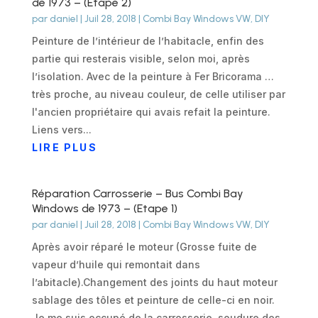
de 1973 – (Etape 2)
par
daniel
|
Juil 28, 2018
|
Combi Bay Windows VW
,
DIY
Peinture de l’intérieur de l’habitacle, enfin des
partie qui resterais visible, selon moi, après
l’isolation. Avec de la peinture à Fer Bricorama …
très proche, au niveau couleur, de celle utiliser par
l'ancien propriétaire qui avais refait la peinture.
Liens vers...
LIRE PLUS
Réparation Carrosserie – Bus Combi Bay
Windows de 1973 – (Etape 1)
par
daniel
|
Juil 28, 2018
|
Combi Bay Windows VW
,
DIY
Après avoir réparé le moteur (Grosse fuite de
vapeur d’huile qui remontait dans
l’abitacle).Changement des joints du haut moteur
sablage des tôles et peinture de celle-ci en noir.
Je me suis occupé de la carrosserie, soudure des