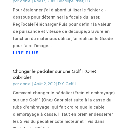
par
daniel
|
Nov 17, 2019
|
Découpe laser
,
DIY
Pour étalonner j'ai d'abord utiliser le fichier ci-
dessous pour déterminer la focale du laser.
RegFocaleTélécharger Puis pour définir la valeur
de puissance et vitesse de découpe/Gravure en
fonction du matériaux utilisé j'ai réaliser le Gcode
pour faire l'image...
LIRE PLUS
Changer le pedalier sur une Golf 1 (One)
cabriolet
par
daniel
|
Août 2, 2019
|
DIY
,
Golf 1
Comment changer le pédalier (Frein et embrayage)
sur une Golf 1 (One) Cabriolet suite à la casse du
tube d'embrayage, qui fait croire que le cable
d'embrayage à cassé. Il faut en premier desserrer
les 3 vis du pédalier coté moteur et 1 vis dans