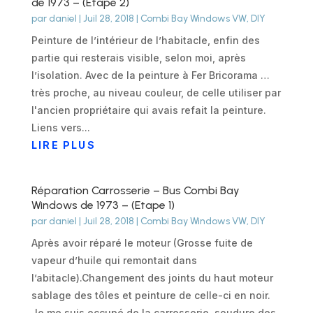
de 1973 – (Etape 2)
par
daniel
|
Juil 28, 2018
|
Combi Bay Windows VW
,
DIY
Peinture de l’intérieur de l’habitacle, enfin des
partie qui resterais visible, selon moi, après
l’isolation. Avec de la peinture à Fer Bricorama …
très proche, au niveau couleur, de celle utiliser par
l'ancien propriétaire qui avais refait la peinture.
Liens vers...
LIRE PLUS
Réparation Carrosserie – Bus Combi Bay
Windows de 1973 – (Etape 1)
par
daniel
|
Juil 28, 2018
|
Combi Bay Windows VW
,
DIY
Après avoir réparé le moteur (Grosse fuite de
vapeur d’huile qui remontait dans
l’abitacle).Changement des joints du haut moteur
sablage des tôles et peinture de celle-ci en noir.
Je me suis occupé de la carrosserie, soudure des