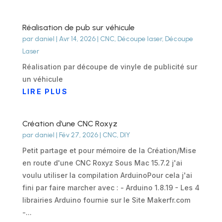
Réalisation de pub sur véhicule
par
daniel
|
Avr 14, 2026
|
CNC
,
Découpe laser
,
Découpe
Laser
Réalisation par découpe de vinyle de publicité sur
un véhicule
LIRE PLUS
Création d’une CNC Roxyz
par
daniel
|
Fév 27, 2026
|
CNC
,
DIY
Petit partage et pour mémoire de la Création/Mise
en route d'une CNC Roxyz Sous Mac 15.7.2 j'ai
voulu utiliser la compilation ArduinoPour cela j'ai
fini par faire marcher avec : - Arduino 1.8.19 - Les 4
librairies Arduino fournie sur le Site Makerfr.com
-...