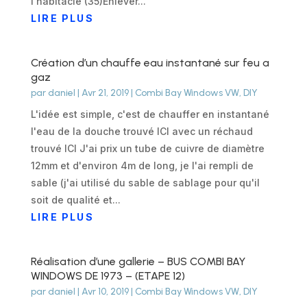
l'habitacle (35)Enlever...
LIRE PLUS
Création d’un chauffe eau instantané sur feu a
gaz
par
daniel
|
Avr 21, 2019
|
Combi Bay Windows VW
,
DIY
L'idée est simple, c'est de chauffer en instantané
l'eau de la douche trouvé ICI avec un réchaud
trouvé ICI J'ai prix un tube de cuivre de diamètre
12mm et d'environ 4m de long, je l'ai rempli de
sable (j'ai utilisé du sable de sablage pour qu'il
soit de qualité et...
LIRE PLUS
Réalisation d’une gallerie – BUS COMBI BAY
WINDOWS DE 1973 – (ETAPE 12)
par
daniel
|
Avr 10, 2019
|
Combi Bay Windows VW
,
DIY