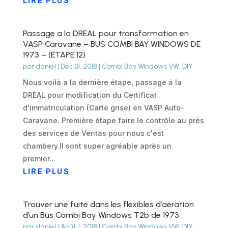
LIRE PLUS
Passage a la DREAL pour transformation en
VASP Caravane – BUS COMBI BAY WINDOWS DE
1973 – (ETAPE 12)
par
daniel
|
Déc 31, 2018
|
Combi Bay Windows VW
,
DIY
Nous voilà a la dernière étape, passage à la
DREAL pour modification du Certificat
d'immatriculation (Carte grise) en VASP Auto-
Caravane. Première étape faire le contrôle au près
des services de Veritas pour nous c'est
chambery.Il sont super agréable après un
premier...
LIRE PLUS
Trouver une fuite dans les flexibles d’aération
d’un Bus Combi Bay Windows T2b de 1973
par
daniel
|
Août 1, 2018
|
Combi Bay Windows VW
,
DIY