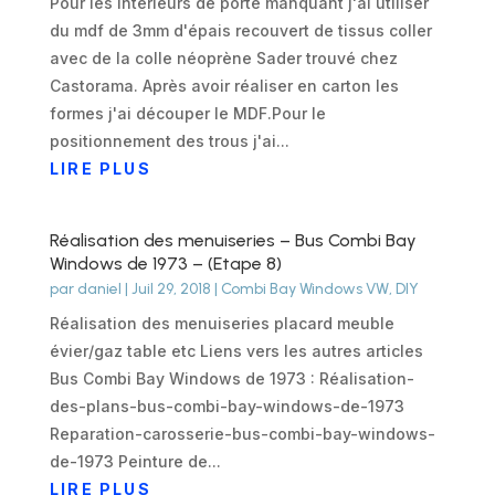
Pour les intérieurs de porte manquant j'ai utiliser
du mdf de 3mm d'épais recouvert de tissus coller
avec de la colle néoprène Sader trouvé chez
Castorama. Après avoir réaliser en carton les
formes j'ai découper le MDF.Pour le
positionnement des trous j'ai...
LIRE PLUS
Réalisation des menuiseries – Bus Combi Bay
Windows de 1973 – (Etape 8)
par
daniel
|
Juil 29, 2018
|
Combi Bay Windows VW
,
DIY
Réalisation des menuiseries placard meuble
évier/gaz table etc Liens vers les autres articles
Bus Combi Bay Windows de 1973 : Réalisation-
des-plans-bus-combi-bay-windows-de-1973
Reparation-carosserie-bus-combi-bay-windows-
de-1973 Peinture de...
LIRE PLUS