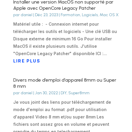
Installer une version MacOS non supporté par
Apple avec OpenCore Legacy Patcher
par
daniel
|
Déc 23, 2023
|
Formation
,
Logiciels
,
Mac OS X
Matériel utile : - Connexion internet pour
télécharger les outils et logiciels - Une clé USB ou
Disque externe de minimum 16 Go Pour installer
MacOS il existe plusieurs outils. J'utilise
"OpenCore Legacy Patcher" disponible ICI :...
LIRE PLUS
Divers mode d’emploi d’appareil 8mm ou Super
8 mm
par
daniel
|
Jan 30, 2022
|
DIY
,
Super8mm
Je vous joint des liens pour téléchargement de
mode d'emploi au format .pdf pour utilisation
d'appareil Video 8 mm et/ou super 8mm Les
fichiers sont assez gros en volume et peuvent
prendre du temps en telechargement.