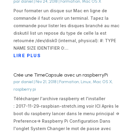
par
daniel
|
Fév 24, 2018
|
Formation
,
Mac OS X
Pour formater un disque sur Mac en ligne de
commande il faut ouvrir un terminal. Tapez la
commande pour lister les disques branché au mac
diskutil list un repose du type de celle la est
retournée /dev/disk0 (internal, physical): #: TYPE
NAME SIZE IDENTIFIER 0:...
LIRE PLUS
Crée une TimeCapsule avec un raspberryPi
par
daniel
|
Fév 21, 2018
|
Formation
,
Linux
,
Mac OS X
,
raspberry pi
Télécharger l'archive raspberry et l'installer
: 2017-11-29-raspbian-stretch.img voir ICI Après le
boot du raspberry lancer dans le menu principal =>
Preference=> Raspberry Pi Configuration Dans
l'onglet System Changer le mot de passe avec