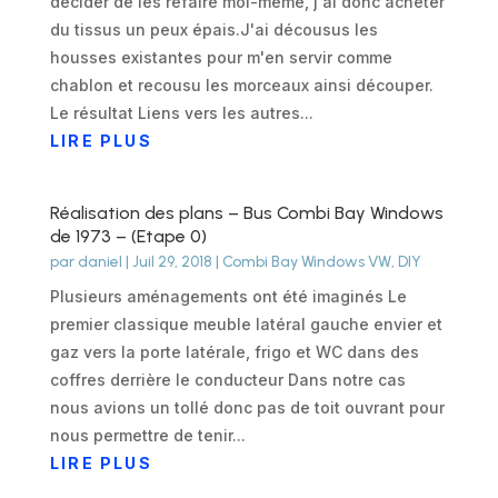
décider de les refaire moi-même, j'ai donc acheter
du tissus un peux épais.J'ai décousus les
housses existantes pour m'en servir comme
chablon et recousu les morceaux ainsi découper.
Le résultat Liens vers les autres...
LIRE PLUS
Réalisation des plans – Bus Combi Bay Windows
de 1973 – (Etape 0)
par
daniel
|
Juil 29, 2018
|
Combi Bay Windows VW
,
DIY
Plusieurs aménagements ont été imaginés Le
premier classique meuble latéral gauche envier et
gaz vers la porte latérale, frigo et WC dans des
coffres derrière le conducteur Dans notre cas
nous avions un tollé donc pas de toit ouvrant pour
nous permettre de tenir...
LIRE PLUS