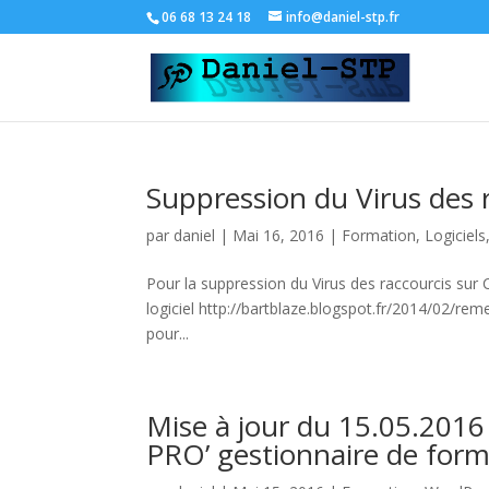
06 68 13 24 18
info@daniel-stp.fr
Suppression du Virus des r
par
daniel
|
Mai 16, 2016
|
Formation
,
Logiciels
Pour la suppression du Virus des raccourcis sur Cl
logiciel http://bartblaze.blogspot.fr/2014/02/re
pour...
Mise à jour du 15.05.2016 
PRO’ gestionnaire de form