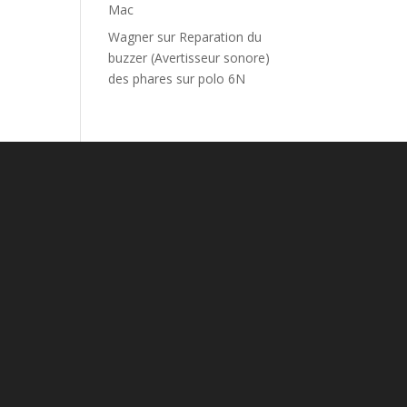
Mac
Wagner
sur
Reparation du
buzzer (Avertisseur sonore)
des phares sur polo 6N