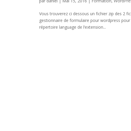
par
daniel
|
Mai 15, 2016
|
Formation
,
WordPre
Vous trouverez ci dessous un fichier zip des 2 fi
gestionnaire de formulaire pour wordpress pour la
répertoire language de l’extension...